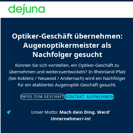
Open
Close
Skip
to
mobile
mobile
content
menu
menu
Optiker-Geschäft übernehmen:
Augenoptikermeister als
Nachfolger gesucht
Können Sie sich vorstellen, ein Optiker-Geschäft zu
übernehmen und weiterzuentwickeln? In Rheinland-Pfalz
(bei Koblenz / Neuwied / Andernach) wird ein Nachfolger
für ein etabliertes Augenoptik-Geschäft gesucht.
INFOS ZUM GESCHÄFT
KONTAKT AUFNEHMEN
Unser Motto:
Mach dein Ding. Werd‘
Unternehmer/-in!