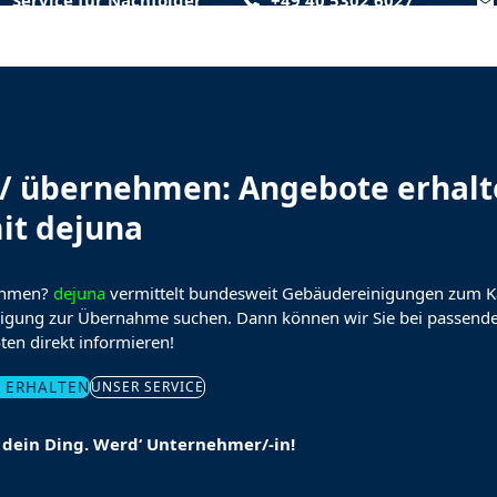
Service für Nachfolger
+49 40 5302 6027
/ übernehmen: Angebote erhalt
it dejuna
ehmen?
dejuna
vermittelt bundesweit Gebäudereinigungen zum K
nigung zur Übernahme suchen. Dann können wir Sie bei passend
en direkt informieren!
 ERHALTEN
UNSER SERVICE
dein Ding. Werd‘ Unternehmer/-in!