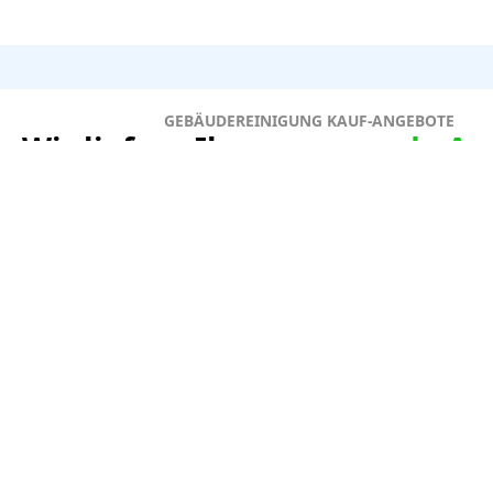
GEBÄUDEREINIGUNG KAUF-ANGEBOTE
Wir liefern Ihnen
passende
An