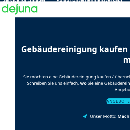
Service für Inhaber
Ablauf Unternehmensverkauf
Skip
to
content
Gebäudereinigung kaufen 
m
Sie möchten eine Gebäudereinigung kaufen / übern
Schreiben Sie uns einfach,
wo
Sie eine Gebäuderei
Angebot
ANGEBOTE
Unser Motto:
Mach 